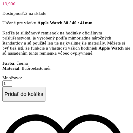
13,90
€
Dostupnosť:
2 na sklade
Určené pre všetky
Apple Watch 38 / 40 / 41mm
Keďže je silikónový remienok na hodinky oficiálnym
príslušenstvom, je vyrobený podľa mimoriadne náročných
štandardov a sú použité len tie najkvalitnejšie materiály. Môžete si
byť tiež istí, že funkcie a vlastnosti vašich hodiniek
Apple Watch
nie
sú nasadením tohto remienka vôbec ovplyvnené.
Farba
: čierna
Materiál
: fluóroelastomér
Devia
Množstvo:
Deluxe
pre
Apple
Pridať do košíka
Watch
38/40/41mm,
silikónový
-
tmavo-
modrý
quantity