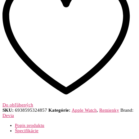
Do obľúbených
SKU:
6938595324857
Kategórie:
Apple Watch
,
Remienky
Brand:
Devia
Popis produktu
Špecifikácie