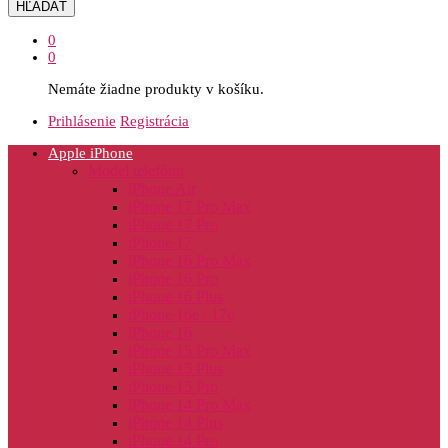
HĽADAŤ
0
0
Nemáte žiadne produkty v košíku.
Prihlásenie
Registrácia
Apple iPhone
Model telefónu
iPhone Air
iPhone 17 Pro Max
iPhone 17 Pro
iPhone 17
iPhone 16 Pro Max
iPhone 16 Pro
iPhone 16 Plus
iPhone 16e / 17e
iPhone 16
iPhone 15 Pro Max
iPhone 15 Plus
iPhone 15 Pro
iPhone 14 Pro Max
iPhone 14 Plus
iPhone 14 Pro