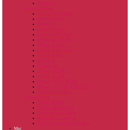
iPhone 14
Model telefónu
iPhone 13 Pro Max
iPhone 13 Pro
iPhone 13
iPhone 13 mini
iPhone 12 Pro Max
iPhone 12 / 12 Pro
iPhone 12 mini
iPhone 11 Pro Max
iPhone 11 Pro
iPhone 11
iPhone XR
iPhone XS Max
iPhone X / XS
iPhone 7 Plus / 8 Plus
iPhone 7 / 8 / SE 2020-2022
iPhone 6 / 6S Plus
Príslušenstvo
Nabíjacie káble
Ochrana fotoaparátu
Ochranné sklá a fólie
Nabíjačky a adaptéry
Držiaky na mobilné telefóny
Mac