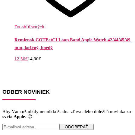
Do obľúbených
Remienok COTEetCI Loop Band Apple Watch 42/44/45/49
mm, kožený, hnedý
12,50
€
14,90
€
ODBER NOVINIEK
Aby Vám už nikdy neunikla žiadna zľava alebo dôležitá novinka zo
sveta Apple
. 🙂