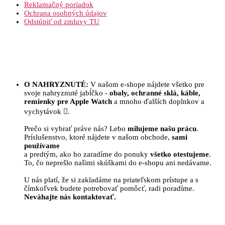
Reklamačný poriadok
Ochrana osobných údajov
Odstúpiť od zmluvy TU
O NAHRYZNUTÉ:
V našom e-shope nájdete všetko pre
svoje nahryznuté jabĺčko -
obaly, ochranné sklá, káble,
remienky pre Apple Watch
a mnoho ďalších doplnkov a
vychytávok .
Prečo si vybrať práve nás? Lebo
milujeme našu prácu
.
Príslušenstvo, ktoré nájdete v našom obchode,
sami
používame
a predtým, ako ho zaradíme do ponuky
všetko otestujeme
.
To, čo neprešlo našimi skúškami do e-shopu ani nedávame.
U nás platí, že si zakladáme na priateľskom prístupe a s
čímkoľvek budete potrebovať pomôcť, radi poradíme.
Neváhajte nás kontaktovať.