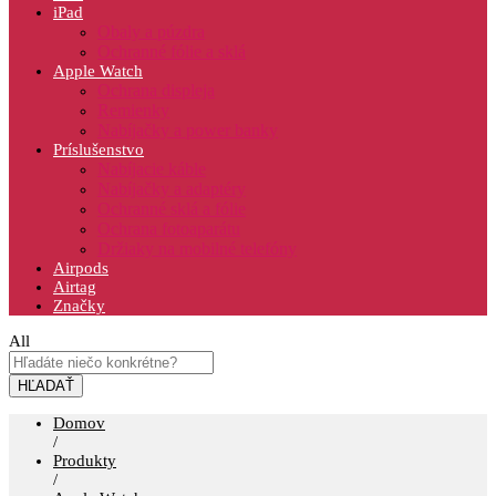
iPad
Obaly a púzdra
Ochranné fólie a sklá
Apple Watch
Ochrana displeja
Remienky
Nabíjačky a power banky
Príslušenstvo
Nabíjacie káble
Nabíjačky a adaptéry
Ochranné sklá a fólie
Ochrana fotoaparátu
Držiaky na mobilné telefóny
Airpods
Airtag
Značky
All
HĽADAŤ
Domov
/
Produkty
/