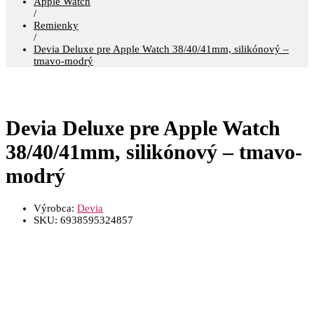
Apple Watch
/
Remienky
/
Devia Deluxe pre Apple Watch 38/40/41mm, silikónový –
tmavo-modrý
Devia Deluxe pre Apple Watch
38/40/41mm, silikónový – tmavo-
modrý
Výrobca:
Devia
SKU:
6938595324857