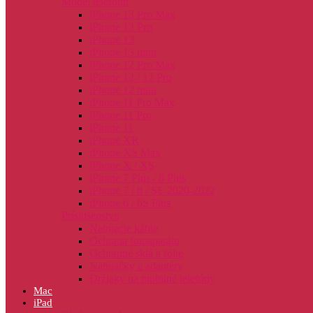
Model telefónu
iPhone 13 Pro Max
iPhone 13 Pro
iPhone 13
iPhone 13 mini
iPhone 12 Pro Max
iPhone 12 / 12 Pro
iPhone 12 mini
iPhone 11 Pro Max
iPhone 11 Pro
iPhone 11
iPhone XR
iPhone XS Max
iPhone X / XS
iPhone 7 Plus / 8 Plus
iPhone 7 / 8 / SE 2020-2022
iPhone 6 / 6S Plus
Príslušenstvo
Nabíjacie káble
Ochrana fotoaparátu
Ochranné sklá a fólie
Nabíjačky a adaptéry
Držiaky na mobilné telefóny
Mac
iPad