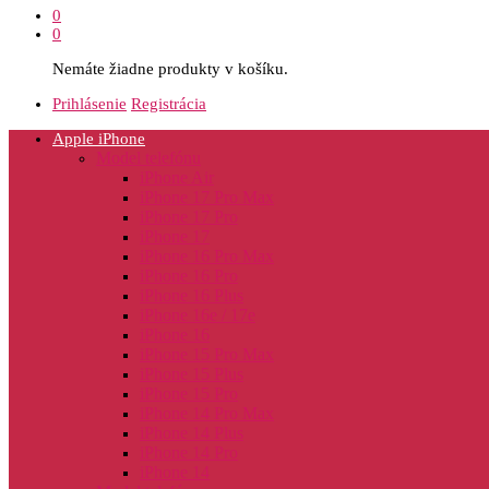
0
0
Nemáte žiadne produkty v košíku.
Prihlásenie
Registrácia
Apple iPhone
Model telefónu
iPhone Air
iPhone 17 Pro Max
iPhone 17 Pro
iPhone 17
iPhone 16 Pro Max
iPhone 16 Pro
iPhone 16 Plus
iPhone 16e / 17e
iPhone 16
iPhone 15 Pro Max
iPhone 15 Plus
iPhone 15 Pro
iPhone 14 Pro Max
iPhone 14 Plus
iPhone 14 Pro
iPhone 14