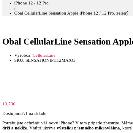
iPhone 12 / 12 Pro
/
Obal CellularLine Sensation Apple iPhone 12 / 12 Pro, zelený
Obal CellularLine Sensation Apple
Výrobca:
CellularLine
SKU:
SENSATIONIPH12MAXG
10,70
€
Dostupnosť:
1 na sklade
Potrebujete ochrániť váš nový iPhone? V tom prípade zbystrite. Máme
drží a nekĺže.
Vnútri ukrýva
výstelku z jemného mikrovlákna,
ktoré 