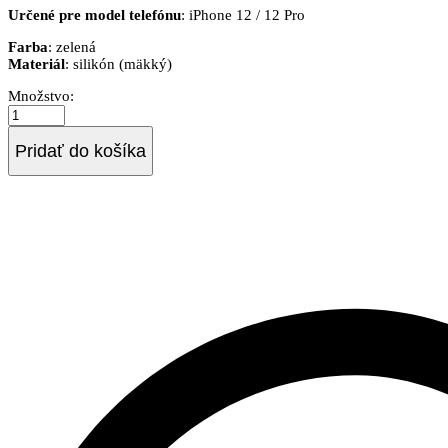
Určené pre model telefónu
: iPhone 12 / 12 Pro
Farba
: zelená
Materiál
: silikón (mäkký)
Obal
Množstvo:
CellularLine
Sensation
Apple
Pridať do košíka
iPhone
12
/
12
Pro,
zelený
quantity