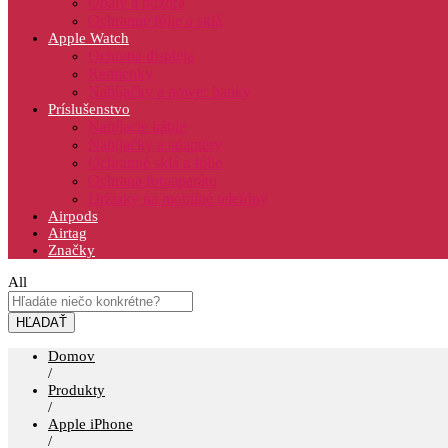
Obaly a púzdra
Ochranné fólie a sklá
Apple Watch
Ochrana displeja
Remienky
Nabíjačky a power banky
Príslušenstvo
Nabíjacie káble
Nabíjačky a adaptéry
Ochranné sklá a fólie
Ochrana fotoaparátu
Držiaky na mobilné telefóny
Airpods
Airtag
Značky
All
HĽADAŤ
Domov
/
Produkty
/
Apple iPhone
/